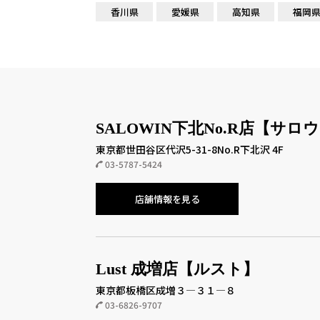
香川県
愛媛県
高知県
福岡
SALOWIN下北No.R店【サロ
東京都世田谷区代沢5-31-8No.R下北沢 4F
03-5787-5424
店舗情報を見る
Lust 成増店【ルスト】
東京都板橋区成増３―３１―８
03-6826-9707