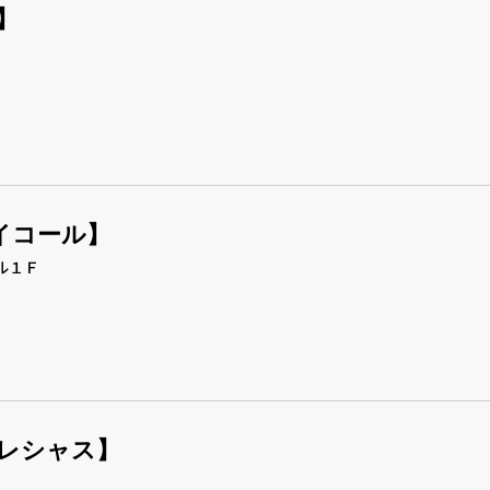
】
店【イコール】
ル１Ｆ
店【プレシャス】